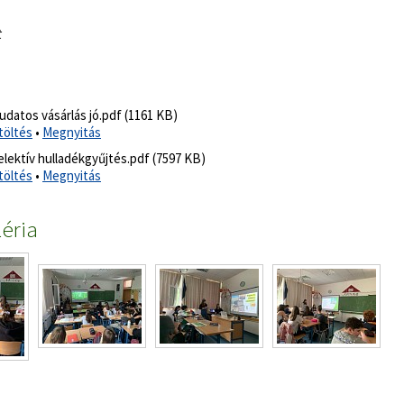
t
udatos vásárlás jó.pdf (1161 KB)
töltés
•
Megnyitás
elektív hulladékgyűjtés.pdf (7597 KB)
töltés
•
Megnyitás
éria