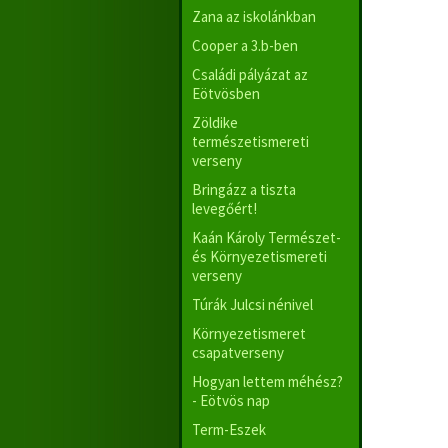
Zana az iskolánkban
Cooper a 3.b-ben
Családi pályázat az
Eötvösben
Zöldike
természetismereti
verseny
Bringázz a tiszta
levegőért!
Kaán Károly Természet-
és Környezetismereti
verseny
Túrák Julcsi nénivel
Környezetismeret
csapatverseny
Hogyan lettem méhész?
- Eötvös nap
Term-Eszek