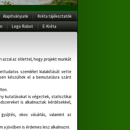
Alapítványunk
Kréta tájékoztatók
am
Lego Robot
E-Kréta
 azzal az ötlettel, hogy projekt munkát
ettudatos szemlélet kialakítását vette
őben készültek el a bemutatásra szánt
lten.
 kutatásokat is végeztek, statisztikai
dszereket is alkalmaztak: kérdésekkel,
gyűjtés, okos vásárlás, valamint az
m a jövőben is érdemes lesz alkalmazni.