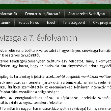
Információk
Fenntartói tájékoztató
Adatkezelési Szabályzat
rturmix
Eötvös News
Ebéd
Tehetségpont
Öko progr
vizsga a 7. évfolyamon
vben először próbáltunk változtatni a hagyományos záróvizsga formáján
. b osztályos tanulóinktól.
tályos feladatgyűjteményben találtunk egy feladatot, amely a környez
véletlen úgy hozta, hogy az ökoiskola cím elnyerésével szinte egyid
pileg és tartalmilag is jól sikerültek,
ízelítő a legjobb munkákból melléke
rok nem csak az interneten jártak utána a témáknak, hanem közvélemény
kkal, ábrákkal szemléltették az eredményeket. Néhányan interaktív mó
feladatokkal vonták be a hallgatóságot.
dés, az energiatakarékos házak, a táplálkozás, szelektív szemét 
sítás szinte az egész témakört felölelte.
t formálására nagyon hasznosnak bizonyult ez a (vizsga) forma, szerinte