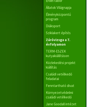
Erdei tábor
Állatok Világnapja
Élményközpontú
program
Diáksport
Sziklakert építés
Záróvizsga a 7.
évfolyamon
TERM-ESZEK
kutyakiállításon
Közlekedési projekt
kiállítás
Családi vetélkedő
feladatai
Fenntartható divat
Környezetvédelmi
családi vetélkedő
Jane Goodall intézet