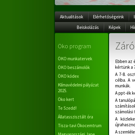
Aktualitások
Elérhetőségeink
Beiskolázás
Képek
Hí
Záró
Öko program
ÖKO munkatervek
Ebben az é
kértünk a 7
ÖKO beszámolók
A 7-8. osz
ÖKO kódex
célba. A 
Klímavédelmi pályázat
munkák.
2025.
A ppt-ék ké
Öko kert
A tanulópá
számításo
Te Szedd!
számolási 
Állatasszisztált óra
A közleke
újrahaszno
Tisza-tavi Ökocemtrum
A szemléle
Magyarországi Jane