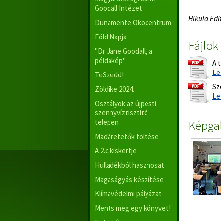
Goodall Intézet
Hikula Edi
Dunamente Ökocentrum
Föld Napja
Fájlok
"Dr Jane Goodall, a
példakép"
A t
Le
TeSzedd!
Sz
Zöldike 2024.
Le
Osztályok az újpesti
szennyvíztisztító
telepen
Képgal
Madáretetők töltése
A 2.c kiskertje
Hulladékból hasznosat
Magaságyás készítése
Klímavédelmi pályázat
Ments meg egy könyvet!