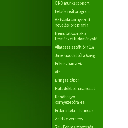
ÖKO munkacsoport
Felsős reál program
Az iskola környezeti
nevelési programja
Bemutatkoznak a
természettudományok!
Állatasszisztált óra 1.a
Jane Goodalltól a 6.a-ig
Fókuszban a víz
Víz
Bringás tábor
Hulladékból hasznosat
Rendhagyó
környezetóra 4.a
Erdei iskola - Termesz
Zöldike verseny
5.c - Fenntarthatóság