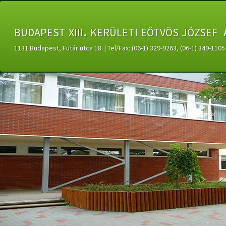
budapest xiii. kerületi eötvös józsef 
1131 Budapest, Futár utca 18. | Tel/Fax: (06-1) 329-9263, (06-1) 349-11