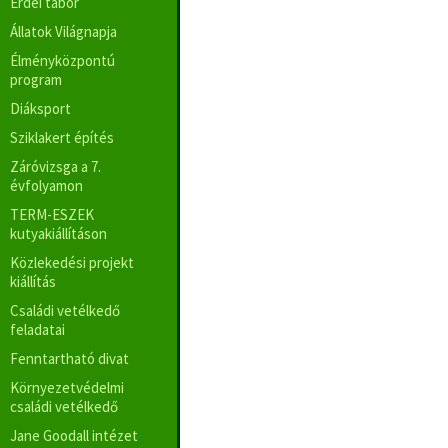
Erdei tábor
Állatok Világnapja
Élményközpontú
program
Diáksport
Sziklakert építés
Záróvizsga a 7.
évfolyamon
TERM-ESZEK
kutyakiállításon
Közlekedési projekt
kiállítás
Családi vetélkedő
feladatai
Fenntartható divat
Környezetvédelmi
családi vetélkedő
Jane Goodall intézet