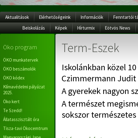
Aktualitások
Elérhetőségeink
Információk
Fenntartói t
Beiskolázás
Képek
Hírturmix
Eötvös News
Term-Eszek
Öko program
ÖKO munkatervek
Iskolánkban közel 1
ÖKO beszámolók
Czimmermann Judit 
ÖKO kódex
Klímavédelmi pályázat
A gyerekek nagyon sz
2025.
A természet megismer
Öko kert
Te Szedd!
sokszor természetes 
Állatasszisztált óra
Tisza-tavi Ökocemtrum
Magyarországi Jane