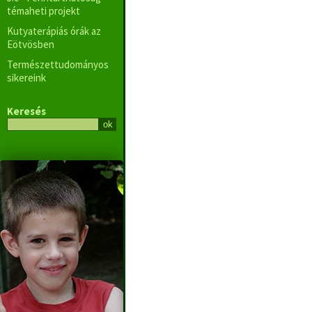
témaheti projekt
Kutyaterápiás órák az
Eötvösben
Természettudományos
sikereink
Keresés