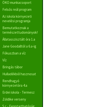
ÖKO munkacsoport
Felsős reál program
Az iskola környezeti
nevelési programja
Bemutatkoznak a
természettudományok!
Állatasszisztált óra 1.a
Jane Goodalltól a 6.a-ig
Fókuszban a víz
Víz
Bringás tábor
Hulladékból hasznosat
Rendhagyó
környezetóra 4.a
Erdei iskola - Termesz
Zöldike verseny
5.c - Fenntarthatóság