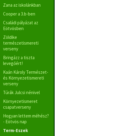
Zana az iskolánkban
Cooper a 3.b-ben
Családi pályázat az
Eötvösben
Zöldike
természetismereti
verseny
Bringázz a tiszta
levegőért!
Kaán Károly Természet-
és Környezetismereti
verseny
Túrák Julcsi nénivel
Környezetismeret
csapatverseny
Hogyan lettem méhész?
- Eötvös nap
Term-Eszek