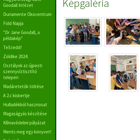
Képgaléria
Goodall Intézet
Dunamente Ökocentrum
Föld Napja
"Dr Jane Goodall, a
példakép"
TeSzedd!
Zöldike 2024.
Osztályok az újpesti
szennyvíztisztító
telepen
Madáretetők töltése
A 2.c kiskertje
Hulladékból hasznosat
Magaságyás készítése
Klímavédelmi pályázat
Ments meg egy könyvet!