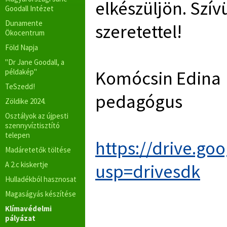
elkészüljön. Szí
Goodall Intézet
Dunamente
szeretettel!
Ökocentrum
Föld Napja
"Dr Jane Goodall, a
Komócsin Edina
példakép"
TeSzedd!
pedagógus
Zöldike 2024.
Osztályok az újpesti
szennyvíztisztító
telepen
https://drive.g
Madáretetők töltése
A 2.c kiskertje
usp=drivesdk
Hulladékból hasznosat
Magaságyás készítése
Klímavédelmi
pályázat