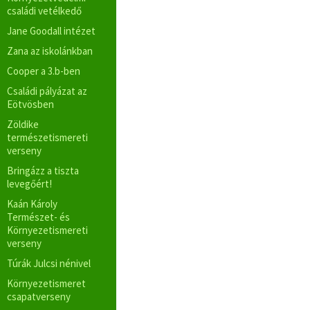
családi vetélkedő
Jane Goodall intézet
Zana az iskolánkban
Cooper a 3.b-ben
Családi pályázat az
Eötvösben
Zöldike
természetismereti
verseny
Bringázz a tiszta
levegőért!
Kaán Károly
Természet- és
Környezetismereti
verseny
Túrák Julcsi nénivel
Környezetismeret
csapatverseny