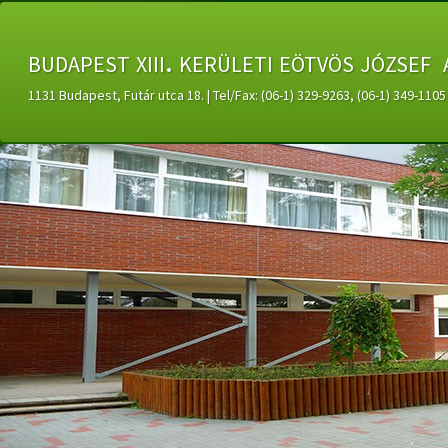
budapest xiii. kerületi eötvös józsef 
1131 Budapest, Futár utca 18. | Tel/Fax: (06-1) 329-9263, (06-1) 349-11