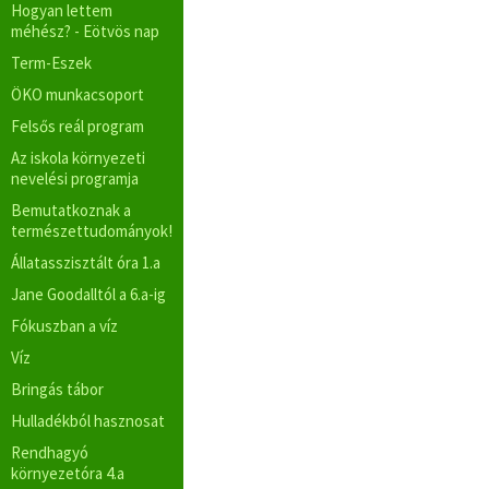
Hogyan lettem
méhész? - Eötvös nap
Term-Eszek
ÖKO munkacsoport
Felsős reál program
Az iskola környezeti
nevelési programja
Bemutatkoznak a
természettudományok!
Állatasszisztált óra 1.a
Jane Goodalltól a 6.a-ig
Fókuszban a víz
Víz
Bringás tábor
Hulladékból hasznosat
Rendhagyó
környezetóra 4.a