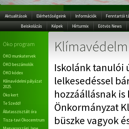
Aktualitások
Elérhetőségeink
Információk
Fenntartói t
Beiskolázás
Képek
Hírturmix
Eötvös News
Klímavédelmi
Öko program
ÖKO munkatervek
Iskolánk tanulói 
ÖKO beszámolók
ÖKO kódex
lelkesedéssel bá
Klímavédelmi pályázat
2025.
hozzáállásnak is 
Öko kert
Te Szedd!
Önkormányzat Kl
Állatasszisztált óra
büszke vagyok é
Tisza-tavi Ökocemtrum
Magyarországi Jane