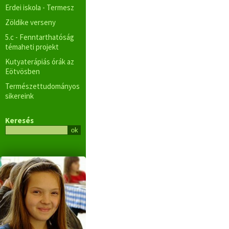
Erdei iskola - Termesz
Zöldike verseny
5.c - Fenntarthatóság
témaheti projekt
Kutyaterápiás órák az
Eötvösben
Természettudományos
sikereink
Keresés