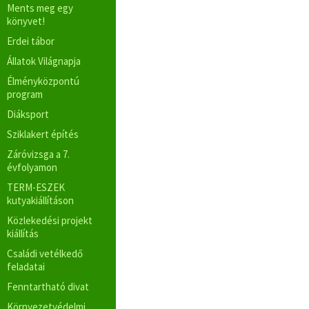
Ments meg egy
könyvet!
Erdei tábor
Állatok Világnapja
Élményközpontú
program
Diáksport
Sziklakert építés
Záróvizsga a 7.
évfolyamon
TERM-ESZEK
kutyakiállításon
Közlekedési projekt
kiállítás
Családi vetélkedő
feladatai
Fenntartható divat
Környezetvédelmi