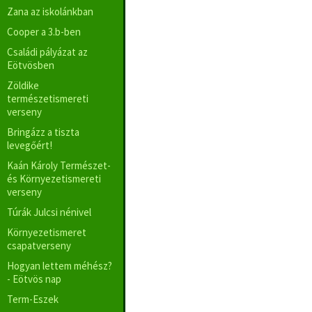
Zana az iskolánkban
Cooper a 3.b-ben
Családi pályázat az
Eötvösben
Zöldike
természetismereti
verseny
Bringázz a tiszta
levegőért!
Kaán Károly Természet-
és Környezetismereti
verseny
Túrák Julcsi nénivel
Környezetismeret
csapatverseny
Hogyan lettem méhész?
- Eötvös nap
Term-Eszek