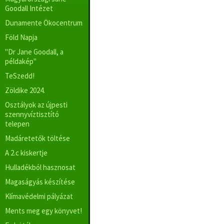
Goodall Intézet
Dunamente Ökocentrum
Föld Napja
"Dr Jane Goodall, a
példakép"
TeSzedd!
Zöldike 2024.
Osztályok az újpesti
szennyvíztisztító
telepen
Madáretetők töltése
A 2.c kiskertje
Hulladékból hasznosat
Magaságyás készítése
Klímavédelmi pályázat
Ments meg egy könyvet!