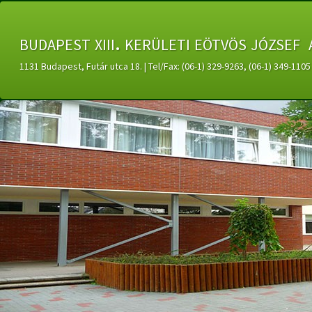
budapest xiii. kerületi eötvös józsef 
1131 Budapest, Futár utca 18. | Tel/Fax: (06-1) 329-9263, (06-1) 349-11