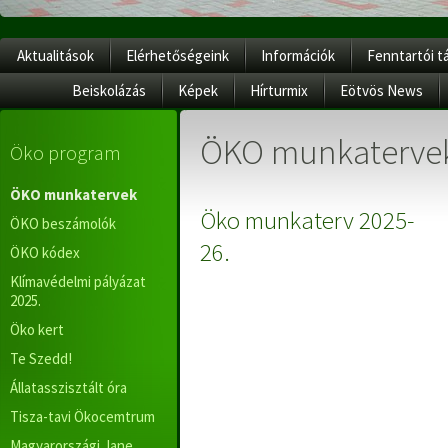
Aktualitások
Elérhetőségeink
Információk
Fenntartói t
Beiskolázás
Képek
Hírturmix
Eötvös News
ÖKO munkaterve
Öko program
ÖKO munkatervek
Öko munkaterv 2025-
ÖKO beszámolók
26.
ÖKO kódex
Klímavédelmi pályázat
2025.
Öko kert
Te Szedd!
Állatasszisztált óra
Tisza-tavi Ökocemtrum
Magyarországi Jane