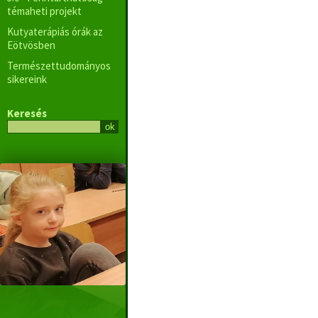
témaheti projekt
Kutyaterápiás órák az
Eötvösben
Természettudományos
sikereink
Keresés