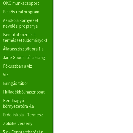
ÖKO munkacsoport
Felsős reál program
Az iskola környezeti
nevelési programja
Bemutatkoznak a
természettudományok!
Állatasszisztált óra 1.a
Jane Goodalltól a 6.a-ig
Fókuszban a víz
Víz
Bringás tábor
Hulladékból hasznosat
Rendhagyó
környezetóra 4.a
Erdei iskola - Termesz
Zöldike verseny
5.c - Fenntarthatóság