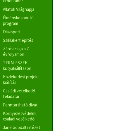
Erdei tábor
Állatok Világnapja
Élményközpontú
program
Diáksport
Sziklakert építés
Záróvizsga a 7.
évfolyamon
TERM-ESZEK
kutyakiállításon
Közlekedési projekt
kiállítás
Családi vetélkedő
feladatai
Fenntartható divat
Környezetvédelmi
családi vetélkedő
Jane Goodall intézet