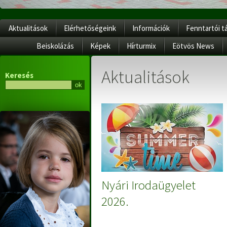
Aktualitások
Elérhetőségeink
Információk
Fenntartói t
Beiskolázás
Képek
Hírturmix
Eötvös News
Aktualitások
Keresés
Nyári Irodaügyelet
2026.