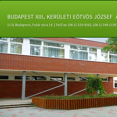
budapest xiii. kerületi eötvös józsef 
1131 Budapest, Futár utca 18. | Tel/Fax: (06-1) 329-9263, (06-1) 349-11