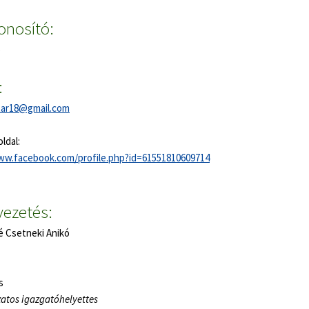
onosító:
:
tar18@gmail.com
ldal:
ww.facebook.com/profile.php?id=61551810609714
vezetés:
é Csetneki Anikó
s
zatos igazgatóhelyettes