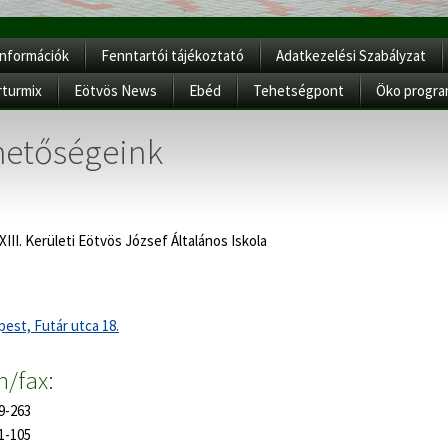
Információk
Fenntartói tájékoztató
Adatkezelési Szabályzat
rturmix
Eötvös News
Ebéd
Tehetségpont
Öko progr
hetőségeink
III. Kerületi Eötvös József Általános Iskola
est, Futár utca 18.
n/fax:
99-263
91-105