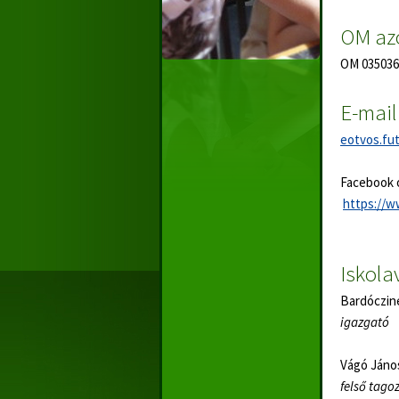
OM az
OM 035036
E-mail
eotvos.fu
Facebook o
https://w
Iskola
Bardóczin
igazgató
Vágó Jáno
felső tago