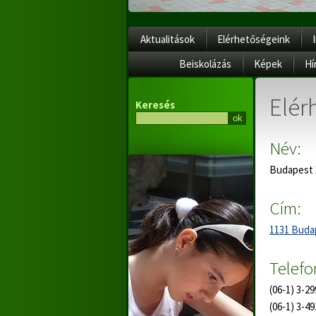
Aktualitások
Elérhetőségeink
Beiskolázás
Képek
Hí
Elér
Keresés
Név:
Budapest X
Cím:
1131 Budap
Telefo
(06-1) 3-2
(06-1) 3-4