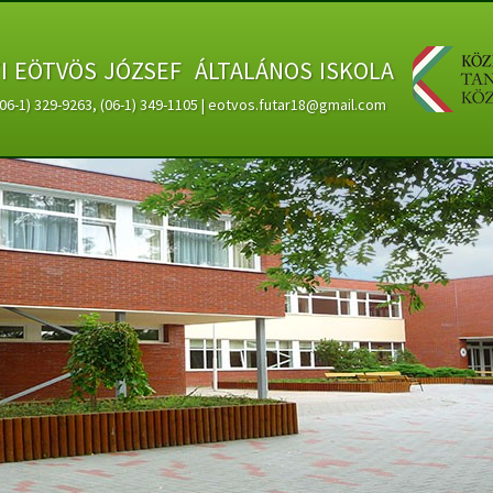
ti eötvös józsef általános iskola
 (06-1) 329-9263, (06-1) 349-1105 | eotvos.futar18@gmail.com