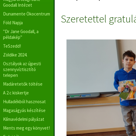
Goodall Intézet
Dunamente Ökocentrum
Szeretettel gratul
Föld Napja
"Dr Jane Goodall, a
példakép"
TeSzedd!
Zöldike 2024.
Osztályok az újpesti
szennyvíztisztító
telepen
Madáretetők töltése
A 2.c kiskertje
Hulladékból hasznosat
Magaságyás készítése
Klímavédelmi pályázat
Ments meg egy könyvet!