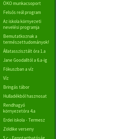
ÖKO munkacsoport
Felsős reál program
Az iskola környezeti
nevelési programja
Bemutatkoznak a
természettudományok!
Állatasszisztált óra 1.a
Jane Goodalltól a 6.a-ig
Fókuszban a víz
Víz
Bringás tábor
Hulladékból hasznosat
Rendhagyó
környezetóra 4.a
Erdei iskola - Termesz
Zöldike verseny
5.c - Fenntarthatóság