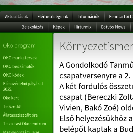
Aktualitások
Elérhetőségeink
Információk
Fenntartói t
Beiskolázás
Képek
Hírturmix
Eötvös News
Környezetismer
Öko program
ÖKO munkatervek
A Gondolkodó Tanműh
ÖKO beszámolók
csapatversenyre a 2. 
ÖKO kódex
Klímavédelmi pályázat
A két fordulós összet
2025.
csapat (Bereczki Zolt
Öko kert
Vivien, Bakó Zoé) o
Te Szedd!
Állatasszisztált óra
Első helyezésükhöz a
Tisza-tavi Ökocemtrum
belépőt kaptak a Bu
Magyarországi Jane