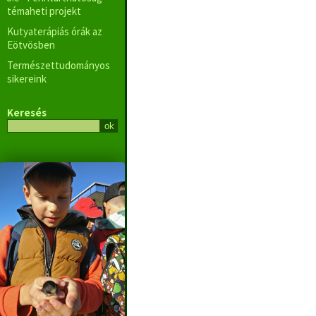
témaheti projekt
Kutyaterápiás órák az
Eötvösben
Természettudományos
sikereink
Keresés