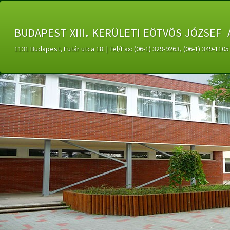
budapest xiii. kerületi eötvös józsef 
1131 Budapest, Futár utca 18. | Tel/Fax: (06-1) 329-9263, (06-1) 349-11