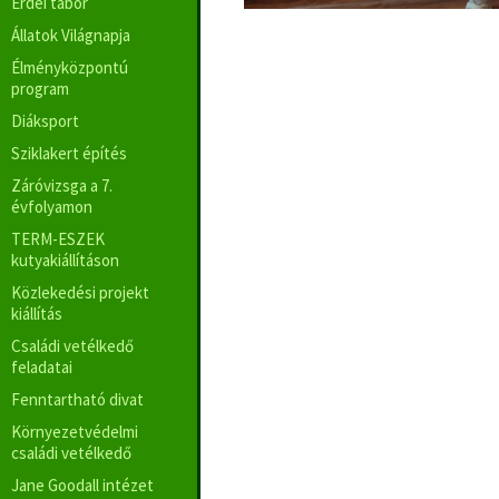
Erdei tábor
Állatok Világnapja
Élményközpontú
program
Diáksport
Sziklakert építés
Záróvizsga a 7.
évfolyamon
TERM-ESZEK
kutyakiállításon
Közlekedési projekt
kiállítás
Családi vetélkedő
feladatai
Fenntartható divat
Környezetvédelmi
családi vetélkedő
Jane Goodall intézet