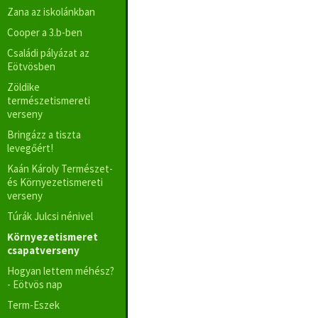
Zana az iskolánkban
Cooper a 3.b-ben
Családi pályázat az
Eötvösben
Zöldike
természetismereti
verseny
Bringázz a tiszta
levegőért!
Kaán Károly Természet-
és Környezetismereti
verseny
Túrák Julcsi nénivel
Környezetismeret
csapatverseny
Hogyan lettem méhész?
- Eötvös nap
Term-Eszek