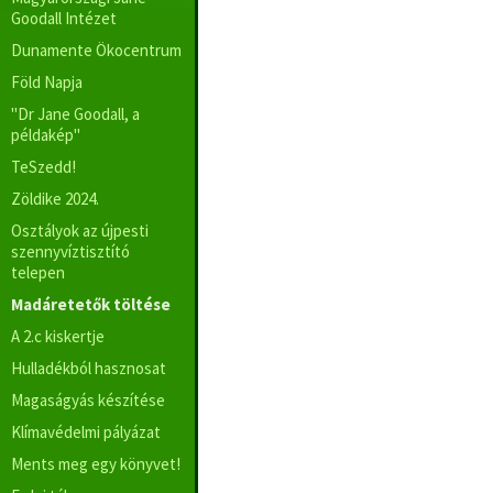
Goodall Intézet
Dunamente Ökocentrum
Föld Napja
"Dr Jane Goodall, a
példakép"
TeSzedd!
Zöldike 2024.
Osztályok az újpesti
szennyvíztisztító
telepen
Madáretetők töltése
A 2.c kiskertje
Hulladékból hasznosat
Magaságyás készítése
Klímavédelmi pályázat
Ments meg egy könyvet!