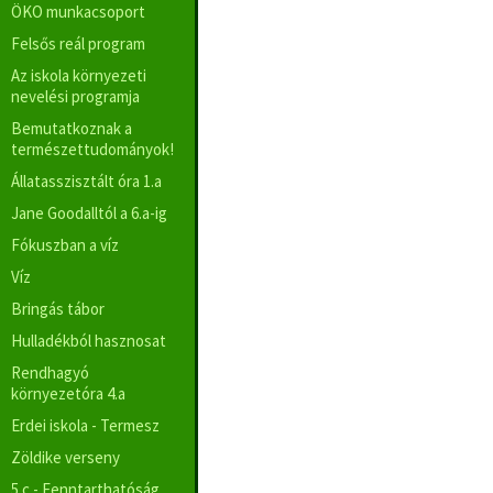
ÖKO munkacsoport
Felsős reál program
Az iskola környezeti
nevelési programja
Bemutatkoznak a
természettudományok!
Állatasszisztált óra 1.a
Jane Goodalltól a 6.a-ig
Fókuszban a víz
Víz
Bringás tábor
Hulladékból hasznosat
Rendhagyó
környezetóra 4.a
Erdei iskola - Termesz
Zöldike verseny
5.c - Fenntarthatóság