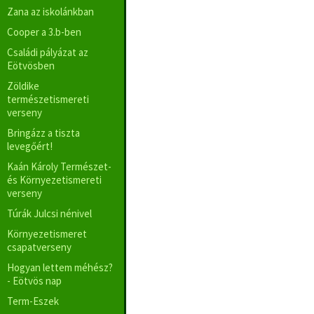
Zana az iskolánkban
Cooper a 3.b-ben
Családi pályázat az
Eötvösben
Zöldike
természetismereti
verseny
Bringázz a tiszta
levegőért!
Kaán Károly Természet-
és Környezetismereti
verseny
Túrák Julcsi nénivel
Környezetismeret
csapatverseny
Hogyan lettem méhész?
- Eötvös nap
Term-Eszek