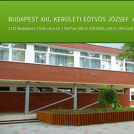
budapest xiii. kerületi eötvös józsef 
1131 Budapest, Futár utca 18. | Tel/Fax: (06-1) 329-9263, (06-1) 349-11