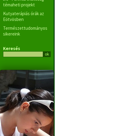
témaheti projekt
Kutyaterápiás órák az
Eötvösben
Természettudományos
sikereink
Keresés