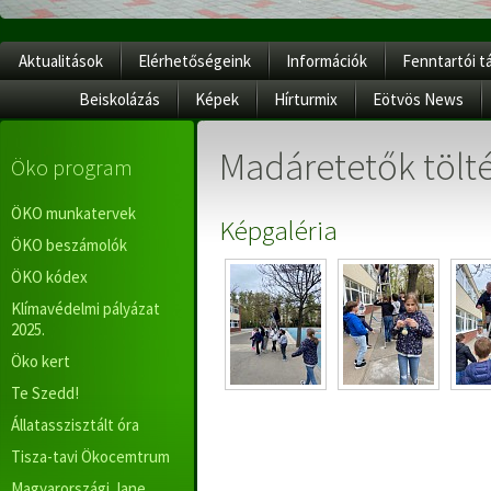
Aktualitások
Elérhetőségeink
Információk
Fenntartói t
Beiskolázás
Képek
Hírturmix
Eötvös News
Madáretetők tölt
Öko program
ÖKO munkatervek
Képgaléria
ÖKO beszámolók
ÖKO kódex
Klímavédelmi pályázat
2025.
Öko kert
Te Szedd!
Állatasszisztált óra
Tisza-tavi Ökocemtrum
Magyarországi Jane