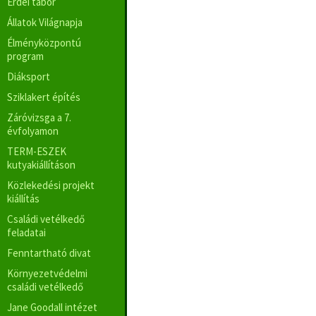
Erdei tábor
Állatok Világnapja
Élményközpontú
program
Diáksport
Sziklakert építés
Záróvizsga a 7.
évfolyamon
TERM-ESZEK
kutyakiállításon
Közlekedési projekt
kiállítás
Családi vetélkedő
feladatai
Fenntartható divat
Környezetvédelmi
családi vetélkedő
Jane Goodall intézet