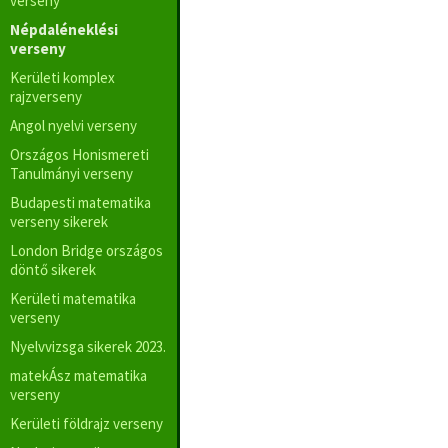
verseny
Népdaléneklési
verseny
Kerületi komplex
rajzverseny
Angol nyelvi verseny
Országos Honismereti
Tanulmányi verseny
Budapesti matematika
verseny sikerek
London Bridge országos
döntő sikerek
Kerületi matematika
verseny
Nyelvvizsga sikerek 2023.
matekÁsz matematika
verseny
Kerületi földrajz verseny