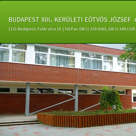
budapest xiii. kerületi eötvös józsef 
1131 Budapest, Futár utca 18. | Tel/Fax: (06-1) 329-9263, (06-1) 349-11