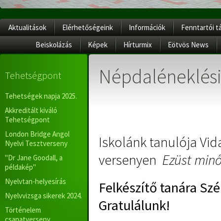
Aktualitások
Elérhetőségeink
Információk
Fenntartói t
Beiskolázás
Képek
Hírturmix
Eötvös News
Népdaléneklési
Tehetségpont
Tehetségek napja 2025.
Akkreditált kiváló
Tehetségpont
London Bridge Angol
Iskolánk tanulója Vid
Nyelvi Tesztverseny
versenyen
Ezüst minő
"Dr Jane Goodall, a
példakép"
Nyelvtan-helyesírás
Felkészítő tanára Sz
Nyelvvizsga sikerek 2024.
Gratulálunk!
Történelem
csapatverseny