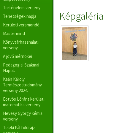
Történelem verseny
Képgaléria
Tehetségek napja
Kerületi versmondó
Mastermind
Könyvtárhasználati
verseny
A jövő mérnökei
Pedagógiai Szakmai
Napok
Kaán Károly
Természettudomány
verseny 2024.
Eötvös Lóránt kerületi
matematika verseny
Hevesy György kémia
verseny
Teleki Pál földrajz