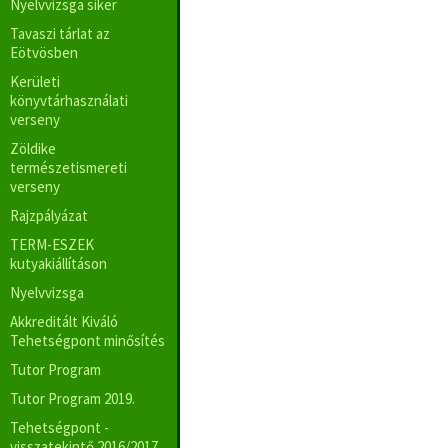
Nyelvvizsga siker
Tavaszi tárlat az
Eötvösben
Kerületi
könyvtárhasználati
verseny
Zöldike
természetismereti
verseny
Rajzpályázat
TERM-ESZEK
kutyakiállításon
Nyelvvizsga
Akkreditált Kiváló
Tehetségpont minősítés
Tutor Program
Tutor Program 2019.
Tehetségpont -
visszatekintő 2016/2017