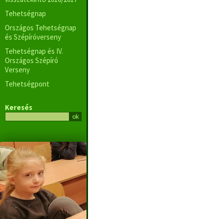
Tehetségnap
Országos Tehetségnap
és Szépíróverseny
Tehetségnap és IV.
Országos Szépíró
Verseny
Tehetségpont
Keresés