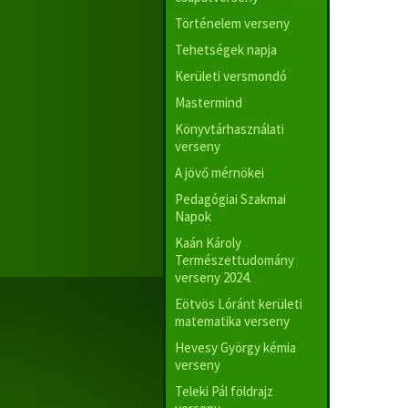
Történelem verseny
Tehetségek napja
Kerületi versmondó
Mastermind
Könyvtárhasználati
verseny
A jövő mérnökei
Pedagógiai Szakmai
Napok
Kaán Károly
Természettudomány
verseny 2024.
Eötvös Lóránt kerületi
matematika verseny
Hevesy György kémia
verseny
Teleki Pál földrajz