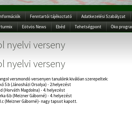
Információk
Fenntartói tájékoztató
Adatkezelési Szabályzat
rturmix
Eötvös News
Ebéd
Tehetségpont
Öko progr
l nyelvi verseny
l nyelvi verseny
 angol versmondó versenyen tanulóink kiválóan szerepeltek:
kő 5.b (Jánosházi Orsolya) - 2.helyezést
.d (Horváth Magdolna) - 4. helyezést
ka 6.b (Meizner Gáborné) - 4. helyezést
i 3.c (Meizner Gáborné)- nagy tapsot kapott.