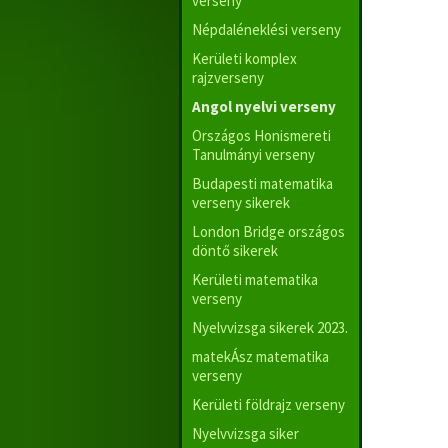
verseny
Népdaléneklési verseny
Kerületi komplex
rajzverseny
Angol nyelvi verseny
Országos Honismereti
Tanulmányi verseny
Budapesti matematika
verseny sikerek
London Bridge országos
döntő sikerek
Kerületi matematika
verseny
Nyelvvizsga sikerek 2023.
matekÁsz matematika
verseny
Kerületi földrajz verseny
Nyelvvizsga siker