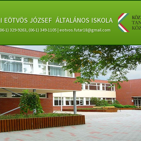
ti eötvös józsef általános iskola
 (06-1) 329-9263, (06-1) 349-1105 | eotvos.futar18@gmail.com