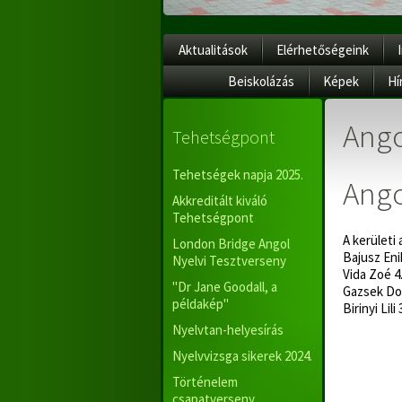
Aktualitások
Elérhetőségeink
Beiskolázás
Képek
Hí
Ango
Tehetségpont
Tehetségek napja 2025.
Ango
Akkreditált kiváló
Tehetségpont
A kerületi
London Bridge Angol
Bajusz Eni
Nyelvi Tesztverseny
Vida Zoé 4
"Dr Jane Goodall, a
Gazsek Dor
példakép"
Birinyi Lil
Nyelvtan-helyesírás
Nyelvvizsga sikerek 2024.
Történelem
csapatverseny