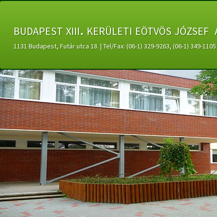
budapest xiii. kerületi eötvös józsef 
1131 Budapest, Futár utca 18. | Tel/Fax: (06-1) 329-9263, (06-1) 349-11