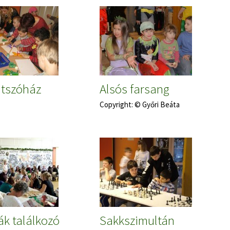
átszóház
Alsós farsang
Copyright: © Győri Beáta
ák találkozó
Sakkszimultán