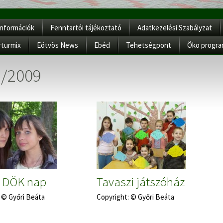
Információk
Fenntartói tájékoztató
Adatkezelési Szabályzat
rturmix
Eötvös News
Ebéd
Tehetségpont
Öko progr
8/2009
s DÖK nap
Tavaszi játszóház
 © Győri Beáta
Copyright: © Győri Beáta