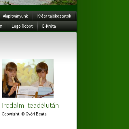
Alapítványunk
Kréta tájékoztatók
am
Lego Robot
E-Kréta
Irodalmi teadélután
Copyright: © Győri Beáta