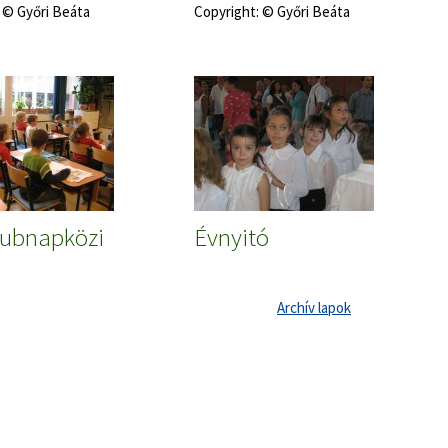
 © Győri Beáta
Copyright: © Győri Beáta
lubnapközi
Évnyitó
Archív lapok