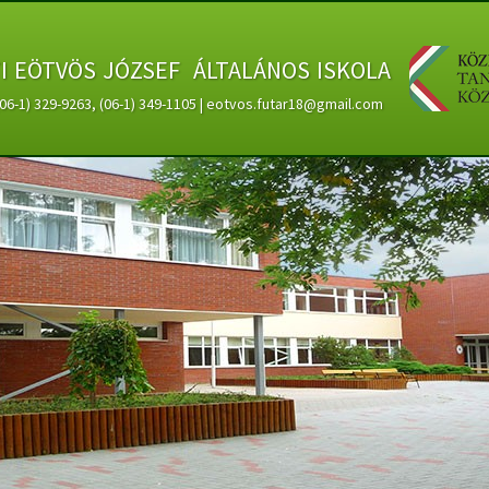
ti eötvös józsef általános iskola
 (06-1) 329-9263, (06-1) 349-1105 | eotvos.futar18@gmail.com