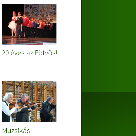
20 éves az Eötvös!
Muzsikás