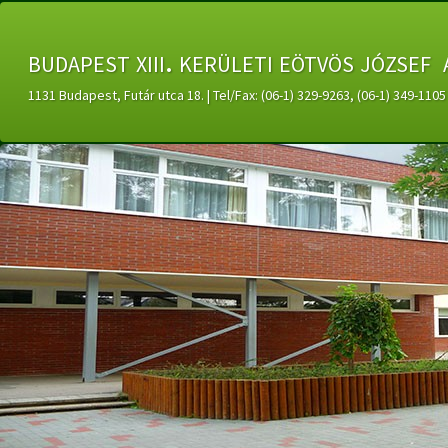
budapest xiii. kerületi eötvös józsef 
1131 Budapest, Futár utca 18. | Tel/Fax: (06-1) 329-9263, (06-1) 349-11