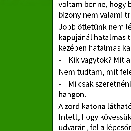
voltam benne, hogy b
bizony nem valami tr
Jobb ötletünk nem lév
kapujánál hatalmas t
kezében hatalmas kar
- Kik vagytok? Mit ak
Nem tudtam, mit felel
- Mi csak szeretnénk
hangon.
A zord katona láthat
Intett, hogy kövessük
udvarán, fel a lépcső