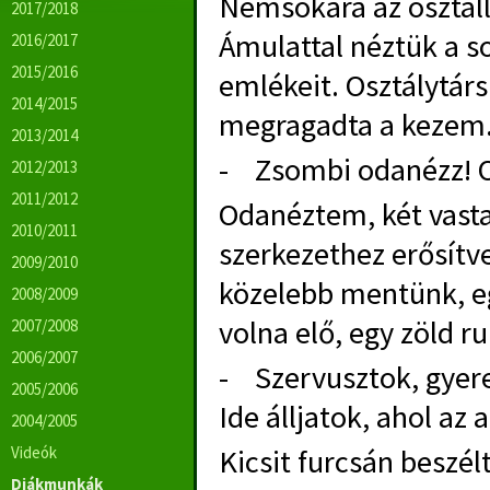
Nemsokára az osztál
2017/2018
Ámulattal néztük a s
2016/2017
2015/2016
emlékeit. Osztálytár
2014/2015
megragadta a kezem
2013/2014
- Zsombi odanézz! Ot
2012/2013
2011/2012
Odanéztem, két vasta
2010/2011
szerkezethez erősítv
2009/2010
közelebb mentünk, e
2008/2009
volna elő, egy zöld r
2007/2008
2006/2007
- Szervusztok, gyere
2005/2006
Ide álljatok, ahol az 
2004/2005
Videók
Kicsit furcsán beszél
Diákmunkák