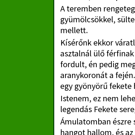
A teremben rengeteg 
gyümölcsökkel, sülte
mellett.
Kísérőnk ekkor váratl
asztalnál ülő férfina
fordult, én pedig m
aranykoronát a fején
egy gyönyörű fekete 
Istenem, ez nem lehe
legendás Fekete sere
Ámulatomban észre s
hangot hallom, és az 