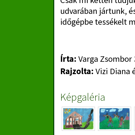
Csak mi ketten tudju
udvarában jártunk, és
időgépbe tessékelt m
Írta:
Varga Zsombor 
Rajzolta:
Vizi Diana
Képgaléria