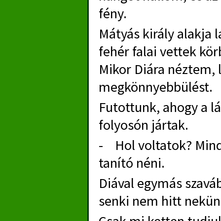
fény.
Mátyás király alakja 
fehér falai vettek kö
Mikor Diára néztem, 
megkönnyebbülést.
Futottunk, ahogy a l
folyosón jártak.
- Hol voltatok? Mind
tanító néni.
Diával egymás szaváb
senki nem hitt nekün