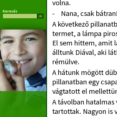
volna.
Keresés
- Nana, csak bátran!
A következő pillanat
termet, a lámpa piros
El sem hittem, amit 
álltunk Diával, aki 
rémülve.
A hátunk mögött dübö
pillanatban egy csapa
vágtatott el mellettü
A távolban hatalmas v
tartottak. Nagyon is