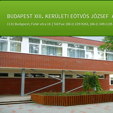
budapest xiii. kerületi eötvös józsef 
1131 Budapest, Futár utca 18. | Tel/Fax: (06-1) 329-9263, (06-1) 349-11