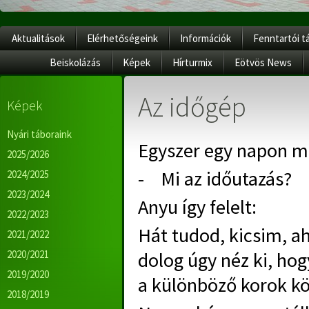
Aktualitások
Elérhetőségeink
Információk
Fenntartói t
Beiskolázás
Képek
Hírturmix
Eötvös News
Az időgép
Képek
Nyári táboraink
Egyszer egy napon m
2025/2026
- Mi az időutazás?
2024/2025
2023/2024
Anyu így felelt:
2022/2023
Hát tudod, kicsim, a
2021/2022
2020/2021
dolog úgy néz ki, ho
2019/2020
a különböző korok kö
2018/2019