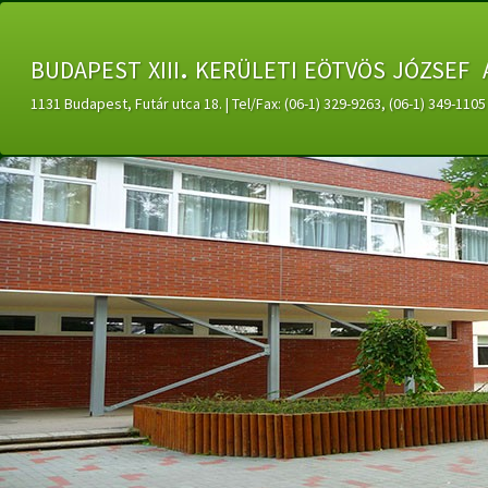
budapest xiii. kerületi eötvös józsef 
1131 Budapest, Futár utca 18. | Tel/Fax: (06-1) 329-9263, (06-1) 349-11