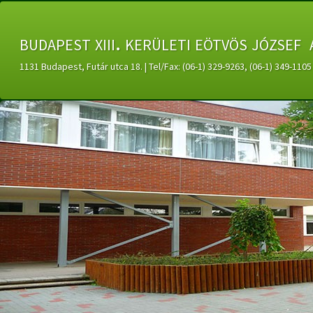
budapest xiii. kerületi eötvös józsef 
1131 Budapest, Futár utca 18. | Tel/Fax: (06-1) 329-9263, (06-1) 349-11