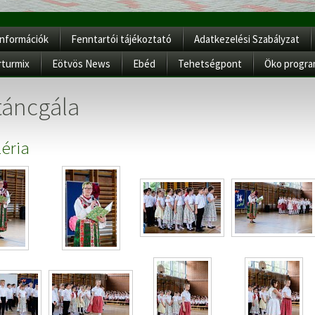
Információk
Fenntartói tájékoztató
Adatkezelési Szabályzat
rturmix
Eötvös News
Ebéd
Tehetségpont
Öko progr
áncgála
éria