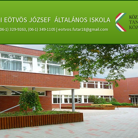
ti eötvös józsef általános iskola
 (06-1) 329-9263, (06-1) 349-1105 | eotvos.futar18@gmail.com