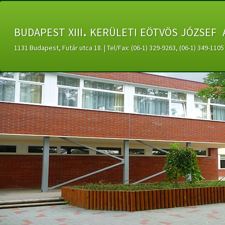
budapest xiii. kerületi eötvös józsef 
1131 Budapest, Futár utca 18. | Tel/Fax: (06-1) 329-9263, (06-1) 349-11