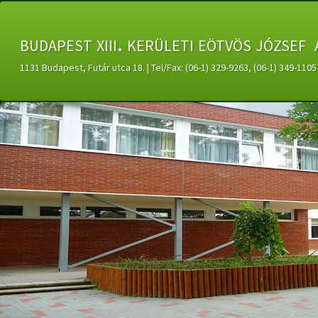
budapest xiii. kerületi eötvös józsef 
1131 Budapest, Futár utca 18. | Tel/Fax: (06-1) 329-9263, (06-1) 349-11