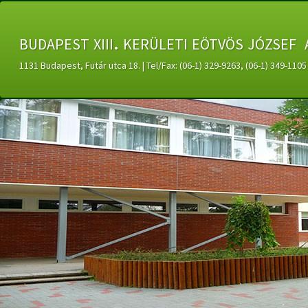
budapest xiii. kerületi eötvös józsef 
1131 Budapest, Futár utca 18. | Tel/Fax: (06-1) 329-9263, (06-1) 349-11