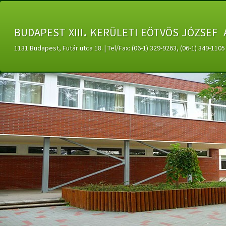
budapest xiii. kerületi eötvös józsef 
1131 Budapest, Futár utca 18. | Tel/Fax: (06-1) 329-9263, (06-1) 349-11