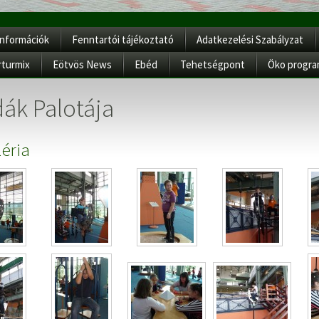
Információk
Fenntartói tájékoztató
Adatkezelési Szabályzat
rturmix
Eötvös News
Ebéd
Tehetségpont
Öko progr
ák Palotája
éria