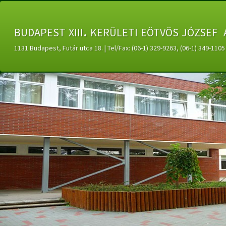
budapest xiii. kerületi eötvös józsef 
1131 Budapest, Futár utca 18. | Tel/Fax: (06-1) 329-9263, (06-1) 349-11