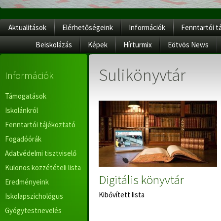
Aktualitások
Elérhetőségeink
Információk
Fenntartói t
Beiskolázás
Képek
Hírturmix
Eötvös News
Sulikönyvtár
Információk
Támogatások
Iskolánkról
Fenntartói tájékoztató
Fogadóórák
Adatvédelmi tisztviselő
Különös közzétételi lista
Digitális könyvtár
Eredményeink
Kibővített lista
Iskolapszichológus
Gyógytestnevelés