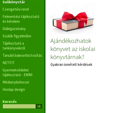
Sulikönyvtár
Csengetési rend
Felmentési tájékoztató
és kérelem
Diákigazolvány
Szülők figyelmébe
Ajándékozhatok
Tájékoztató a
könyvet az iskolai
tankönyvekről
könyvtárnak?
Tanulói balesetbiztosítás
NETFIT
Gyakran ismételt kérdések
Gyermekvédelmi
tájékoztató - EMMI
Médianyilatkozat
Honlap design
Keresés