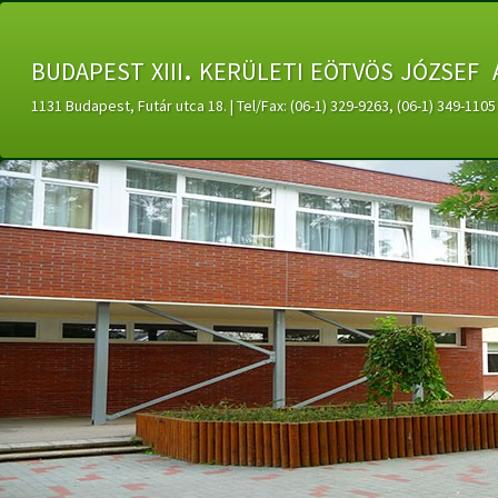
budapest xiii. kerületi eötvös józsef 
1131 Budapest, Futár utca 18. | Tel/Fax: (06-1) 329-9263, (06-1) 349-11