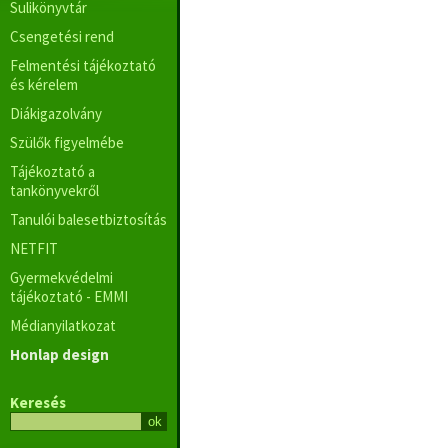
Sulikönyvtár
Csengetési rend
Felmentési tájékoztató
és kérelem
Diákigazolvány
Szülők figyelmébe
Tájékoztató a
tankönyvekről
Tanulói balesetbiztosítás
NETFIT
Gyermekvédelmi
tájékoztató - EMMI
Médianyilatkozat
Honlap design
Keresés