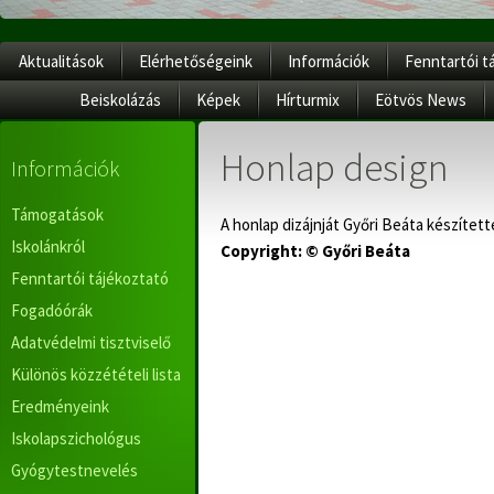
Aktualitások
Elérhetőségeink
Információk
Fenntartói t
Beiskolázás
Képek
Hírturmix
Eötvös News
Honlap design
Információk
Támogatások
A honlap dizájnját Győri Beáta készített
Iskolánkról
Copyright: © Győri Beáta
Fenntartói tájékoztató
Fogadóórák
Adatvédelmi tisztviselő
Különös közzétételi lista
Eredményeink
Iskolapszichológus
Gyógytestnevelés