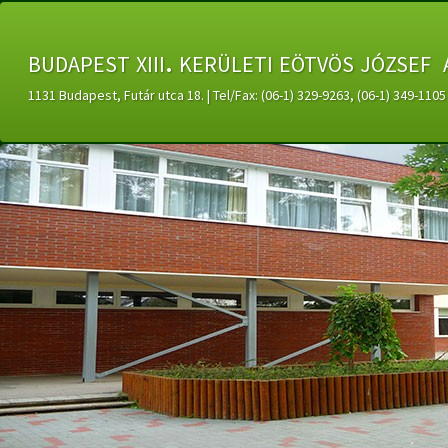
budapest xiii. kerületi eötvös józsef 
1131 Budapest, Futár utca 18. | Tel/Fax: (06-1) 329-9263, (06-1) 349-11