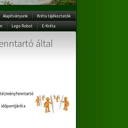
Alapítványunk
Kréta tájékoztatók
am
Lego Robot
E-Kréta
enntartó által
 Intézményfenntartó
 időpontjáról a