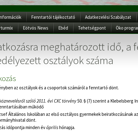
Információk
Fenntartói tájékoztató
Adatkezelési Szabályzat
rturmix
Eötvös News
Ebéd
Tehetségpont
Öko progr
atkozásra meghatározott idő, a f
délyezett osztályok száma
kozás
nyben az osztályok és a csoportok számáról a fenntartó dönt.
köznevelésről szóló 2011. évi CXC törvény
50. § (7) szerint a Klebelsberg
enntartásában működő
sef Általános Iskolában az első osztályos gyermekek beiratkozásának az
ormányhivatal dönt.
zás időpontja minden év
április
hónapja.