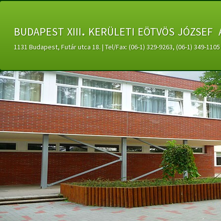
budapest xiii. kerületi eötvös józsef 
1131 Budapest, Futár utca 18. | Tel/Fax: (06-1) 329-9263, (06-1) 349-11