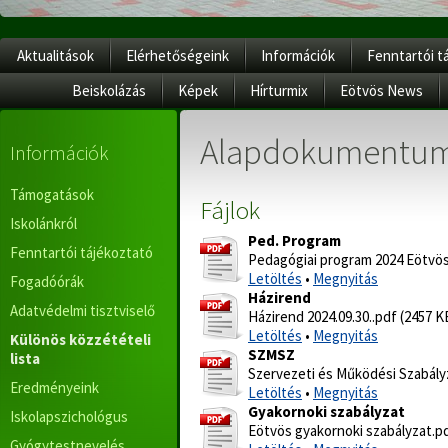
Aktualitások
Elérhetőségeink
Információk
Fenntartói t
Beiskolázás
Képek
Hírturmix
Eötvös News
Alapdokumentu
Információk
Támogatások
Fájlok
Iskolánkról
Ped. Program
Fenntartói tájékoztató
Pedagógiai program 2024 Eötvös
Letöltés
•
Megnyitás
Fogadóórák
Házirend
Adatvédelmi tisztviselő
Házirend 2024.09.30..pdf (2457 K
Letöltés
•
Megnyitás
Különös közzétételi
SZMSZ
lista
Szervezeti és Működési Szabály
Eredményeink
Letöltés
•
Megnyitás
Gyakornoki szabályzat
Iskolapszichológus
Eötvös gyakornoki szabályzat.pd
Gyógytestnevelés