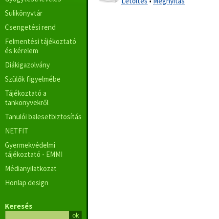
Letöltés
•
Megnyitás
Sulikönyvtár
Csengetési rend
Felmentési tájékoztató
és kérelem
Diákigazolvány
Szülők figyelmébe
Tájékoztató a
tankönyvekről
Tanulói balesetbiztosítás
NETFIT
Gyermekvédelmi
tájékoztató - EMMI
Médianyilatkozat
Honlap design
Keresés