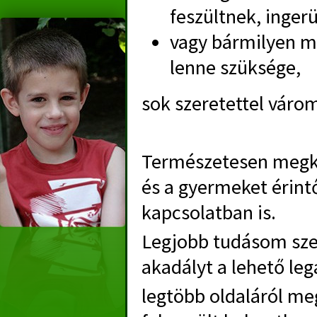
feszültnek, inger
vagy bármilyen má
lenne szüksége,
sok szeretettel váro
Természetesen megke
és a gyermeket érintő
kapcsolatban is.
Legjobb tudásom sze
akadályt a lehető le
legtöbb oldaláról me