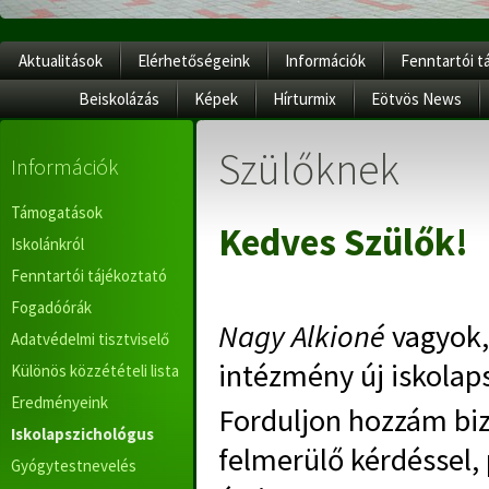
Aktualitások
Elérhetőségeink
Információk
Fenntartói t
Beiskolázás
Képek
Hírturmix
Eötvös News
Szülőknek
Információk
Támogatások
Kedves Szülők!
Iskolánkról
Fenntartói tájékoztató
Fogadóórák
Nagy Alkioné
vagyok,
Adatvédelmi tisztviselő
intézmény új iskolap
Különös közzétételi lista
Eredményeink
Forduljon hozzám bi
Iskolapszichológus
felmerülő kérdéssel,
Gyógytestnevelés