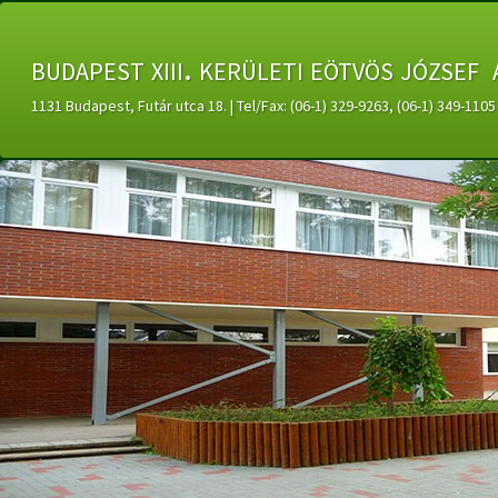
budapest xiii. kerületi eötvös józsef 
1131 Budapest, Futár utca 18. | Tel/Fax: (06-1) 329-9263, (06-1) 349-11