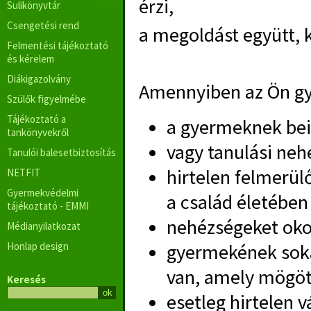
érzi,
Sulikönyvtár
Csengetési rend
a megoldást együtt, 
Felmentési tájékoztató
és kérelem
Diákigazolvány
Amennyiben az Ön gy
Szülők figyelmébe
Tájékoztató a
a gyermeknek bei
tankönyvekről
vagy tanulási ne
Tanulói balesetbiztosítás
hirtelen felmerülő
NETFIT
Gyermekvédelmi
a család életében
tájékoztató - EMMI
nehézségeket oko
Médianyilatkozat
Honlap design
gyermekének sokat
van, amely mögöt
Keresés
esetleg hirtelen v