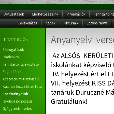
Aktualitások
Elérhetőségeink
Információk
Fenntartói t
Beiskolázás
Képek
Hírturmix
Eötvös News
Anyanyelvi ver
Információk
Támogatások
Az ALSÓS KERÜLETI
Iskolánkról
iskolánkat képviselő 
Fenntartói tájékoztató
Fogadóórák
IV. helyezést ért el 
Adatvédelmi tisztviselő
VII. helyezést KISS D
Különös közzétételi lista
tanáruk
Duruczné Má
Eredményeink
Gratulálunk!
Iskolapszichológus
Gyógytestnevelés