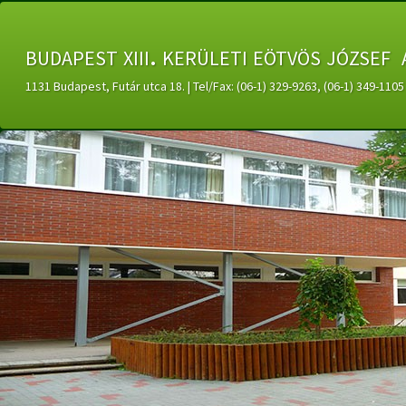
budapest xiii. kerületi eötvös józsef 
1131 Budapest, Futár utca 18. | Tel/Fax: (06-1) 329-9263, (06-1) 349-11