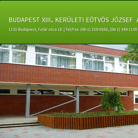
budapest xiii. kerületi eötvös józsef 
1131 Budapest, Futár utca 18. | Tel/Fax: (06-1) 329-9263, (06-1) 349-11