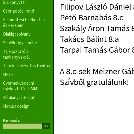
Sulikönyvtár
Filipov László Dániel 
Csengetési rend
Pető Barnabás 8.c
Felmentési tájékoztató
és kérelem
Szakály Áron Tamás 
Diákigazolvány
Takács Bálint 8.a
Szülők figyelmébe
Tarpai Tamás Gábor 
Tájékoztató a
tankönyvekről
Tanulói balesetbiztosítás
A 8.c-sek Meizner Gáb
NETFIT
Szívből gratulálunk!
Gyermekvédelmi
tájékoztató - EMMI
Médianyilatkozat
Honlap design
Keresés