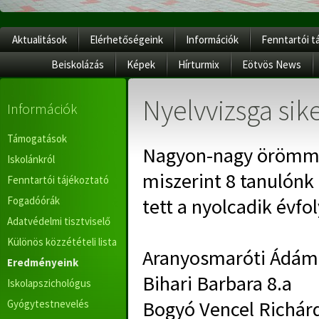
Aktualitások
Elérhetőségeink
Információk
Fenntartói t
Beiskolázás
Képek
Hírturmix
Eötvös News
Nyelvvizsga sik
Információk
Támogatások
Nagyon-nagy örömmel
Iskolánkról
miszerint 8 tanulónk
Fenntartói tájékoztató
Fogadóórák
tett a nyolcadik évf
Adatvédelmi tisztviselő
Különös közzétételi lista
Aranyosmaróti Ádám
Eredményeink
Bihari Barbara 8.a
Iskolapszichológus
Bogyó Vencel Richárd
Gyógytestnevelés