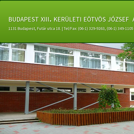
budapest xiii. kerületi eötvös józsef 
1131 Budapest, Futár utca 18. | Tel/Fax: (06-1) 329-9263, (06-1) 349-11