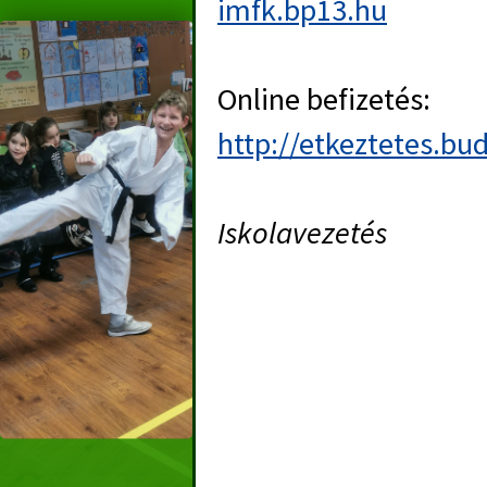
imfk.bp13.hu
Online befizetés:
http://etkeztetes.bu
Iskolavezetés