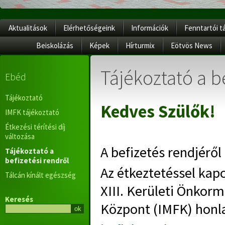
Aktualitások
Elérhetőségeink
Információk
Fenntartói t
Beiskolázás
Képek
Hírturmix
Eötvös News
Tájékoztató a b
Ebéd
Tájékoztató
Kedves Szülők!
IMFK tájékoztató
Étkezési térítési díj
változása
A befizetés rendjéről 
Tájékoztató a
befizetési rendről
Az étkeztetéssel ka
Tálcán kínált egészség
XIII. Kerületi Önko
Keresés
Központ (IMFK) honl