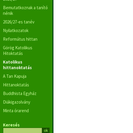
Bemutatkoznak a tanító
nénik
2026/27-es tanév
Nyilatkozatok
Református hittan
Görög Katolikus
Hitoktatás
Katolikus
hittanoktatás
A Tan Kapuja
Hittanoktatás
Buddhista Egyház
Diákigazolvány
Minta órarend
Keresés