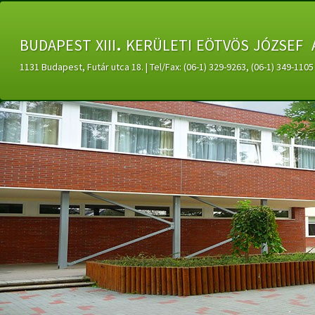
budapest xiii. kerületi eötvös józsef 
1131 Budapest, Futár utca 18. | Tel/Fax: (06-1) 329-9263, (06-1) 349-11