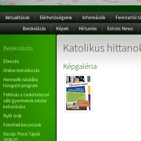
Aktualitások
Elérhetőségeink
Információk
Fenntartói t
Beiskolázás
Képek
Hírturmix
Eötvös News
Katolikus hittano
Beiskolázás
Étkezés
Képgaléria
Online beiratkozás
Harmadik iskolába
hívogató program
Felhívás a tankötelessé
váló gyermekek iskolai
beíratására
Nyílt órák
Felvételi körzetünk
Közép-Pesti Tájoló
2026/27