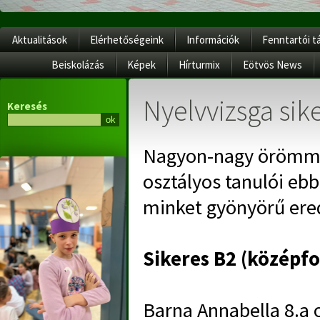
Aktualitások
Elérhetőségeink
Információk
Fenntartói t
Beiskolázás
Képek
Hírturmix
Eötvös News
Nyelvvizsga sik
Keresés
Nagyon-nagy örömmel
osztályos tanulói eb
minket gyönyörű ere
Sikeres B2 (középfo
Barna Annabella 8.a 