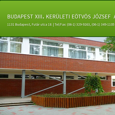
budapest xiii. kerületi eötvös józsef 
1131 Budapest, Futár utca 18. | Tel/Fax: (06-1) 329-9263, (06-1) 349-11