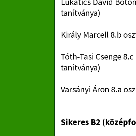
Lukatics Dávid Boton
tanítványa)
Király Marcell 8.b os
Tóth-Tasi Csenge 8.c
tanítványa)
Varsányi Áron 8.a os
Sikeres B2 (középfok