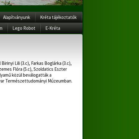
Alapítványunk
Kréta tájékoztatók
am
Lego Robot
E-Kréta
rinyi Lili (3.c), Farkas Boglárka (3.c),
Szemes Flóra (5.c), Szoldatics Eszter
pályamű közül beválogatták a
 Magyar Természettudományi Múzeumban.