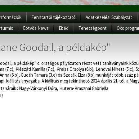
Információk
Fenntartói tájékoztató
Adatkezelési Szabályzat
rturmix
Eötvös News
Ebéd
Tehetségpont
Öko progr
Jane Goodall, a példakép"
odall, a példakép" c. országos pályázaton részt vett tanítványaink közül Bi
 (7.c), Klészátl Kamilla (7.c), Kreisz Orsolya (6.b), Lendvai Ninett (5.c), 
fi Anna (6.b), Guoth Tamara (3.c) és Szoták Elza (8.b) munkáját több száz 
pi kiállítás anyagába. A kiállítás megtekinthető 2024. április 21-től a
 tanáraik : Nagy-Várkonyi Dóra, Hutera-Krasznai Gabriella
k!