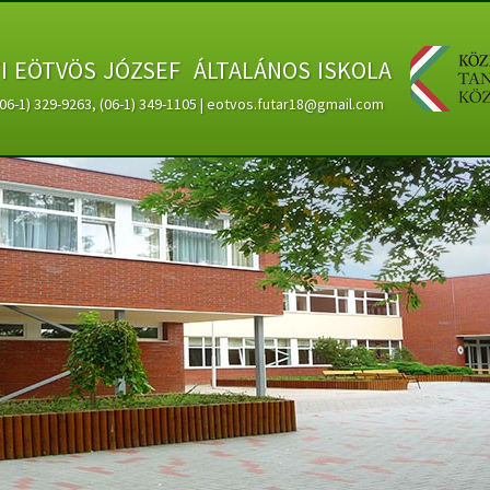
ti eötvös józsef általános iskola
 (06-1) 329-9263, (06-1) 349-1105 | eotvos.futar18@gmail.com