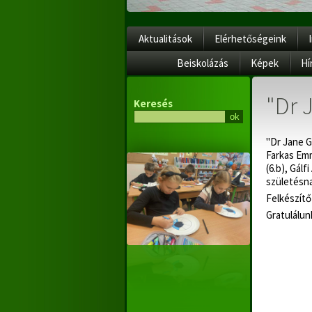
Aktualitások
Elérhetőségeink
Beiskolázás
Képek
Hí
"Dr 
Keresés
"Dr Jane Go
Farkas Emma
(6.b), Gál
születésna
Felkészítő
Gratulálun