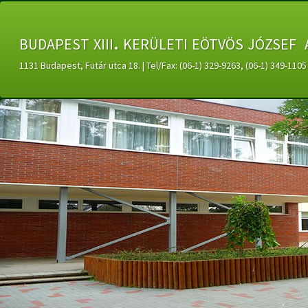
budapest xiii. kerületi eötvös józsef 
1131 Budapest, Futár utca 18. | Tel/Fax: (06-1) 329-9263, (06-1) 349-11