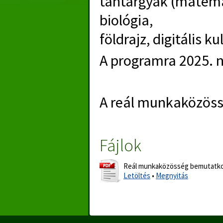
tantárgyak
(matema
biológia,
földrajz, digitális k
A programra 2025. n
A reál munkaközöss
Fájlok
Reál munkaközösség bemutatkoz
Letöltés
•
Megnyitás