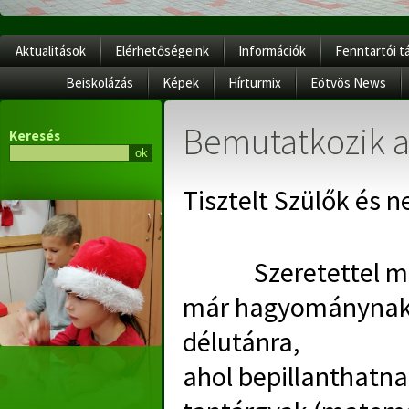
Aktualitások
Elérhetőségeink
Információk
Fenntartói t
Beiskolázás
Képek
Hírturmix
Eötvös News
Bemutatkozik a
Keresés
Tisztelt Szülők és 
Szeretettel megh
már
hagyománynak s
délutánra,
ahol bepillanthatna