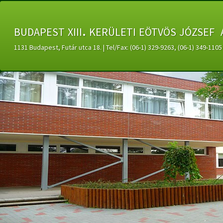
budapest xiii. kerületi eötvös józsef 
1131 Budapest, Futár utca 18. | Tel/Fax: (06-1) 329-9263, (06-1) 349-11