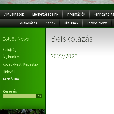
Aktualitások
Elérhetőségeink
Információk
Fenntartói t
Beiskolázás
Képek
Hírturmix
Eötvös News
Beiskolázás
Eötvös News
Suliújság
2022/2023
Így írunk mi!
Közép-Pesti Képeslap
Hírlevél
Archívum
Keresés