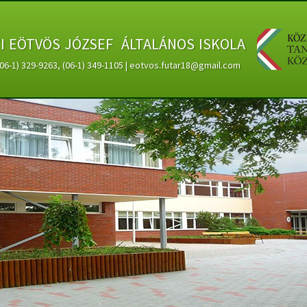
ti eötvös józsef általános iskola
 (06-1) 329-9263, (06-1) 349-1105 | eotvos.futar18@gmail.com