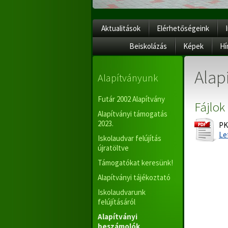
Aktualitások
Elérhetőségeink
Beiskolázás
Képek
Hí
Alap
Alapítványunk
Futár 2002 Alapítvány
Fájlok
Alapítványi támogatás
2023.
PK
Le
Iskolaudvar felújítás
újratöltve
Támogatókat keresünk!
Alapítványi tájékoztató
Iskolaudvarunk
felújításáról
Alapítványi
beszámolók