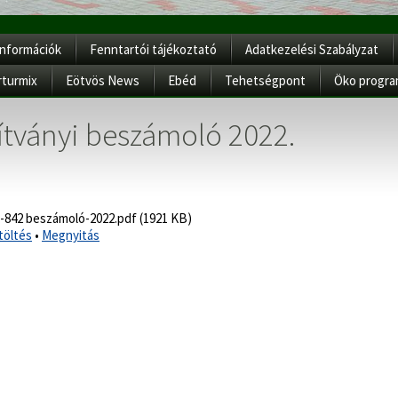
Információk
Fenntartói tájékoztató
Adatkezelési Szabályzat
rturmix
Eötvös News
Ebéd
Tehetségpont
Öko progr
ítványi beszámoló 2022.
-842 beszámoló-2022.pdf (1921 KB)
töltés
•
Megnyitás