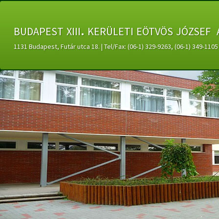
budapest xiii. kerületi eötvös józsef 
1131 Budapest, Futár utca 18. | Tel/Fax: (06-1) 329-9263, (06-1) 349-11