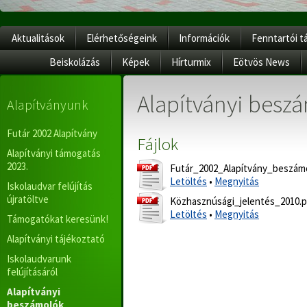
Aktualitások
Elérhetőségeink
Információk
Fenntartói t
Beiskolázás
Képek
Hírturmix
Eötvös News
Alapítványi besz
Alapítványunk
Futár 2002 Alapítvány
Fájlok
Alapítványi támogatás
2023.
Futár_2002_Alapítvány_beszámo
Letöltés
•
Megnyitás
Iskolaudvar felújítás
újratöltve
Közhasznúsági_jelentés_2010.p
Letöltés
•
Megnyitás
Támogatókat keresünk!
Alapítványi tájékoztató
Iskolaudvarunk
felújításáról
Alapítványi
beszámolók