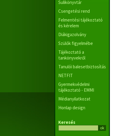
Sulikönyvtár
Csengetési rend
Felmentési tájékoztató
és kérelem
Diákigazolvány
Szülők figyelmébe
Tájékoztató a
tankönyvekről
Tanulói balesetbiztosítás
NETFIT
Gyermekvédelmi
tájékoztató - EMMI
Médianyilatkozat
Honlap design
Keresés