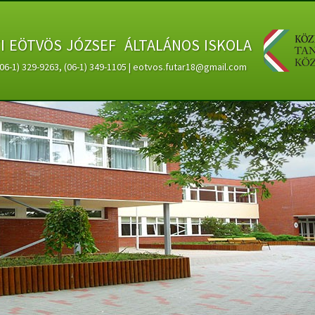
ti eötvös józsef általános iskola
 (06-1) 329-9263, (06-1) 349-1105 | eotvos.futar18@gmail.com