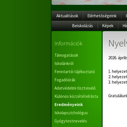
Aktualitások
Elérhetőségeink
Beiskolázás
Képek
Hí
Nyel
Információk
Támogatások
2026. ápril
Iskolánkról
1. helyez
Fenntartói tájékoztató
2. helye
Fogadóórák
3. helyez
Adatvédelmi tisztviselő
Gratulálun
Különös közzétételi lista
Eredményeink
Iskolapszichológus
Gyógytestnevelés