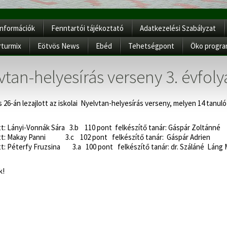
Információk
Fenntartói tájékoztató
Adatkezelési Szabályzat
rturmix
Eötvös News
Ebéd
Tehetségpont
Öko progr
vtan-helyesírás verseny 3. évfol
is 26-án lezajlott az iskolai Nyelvtan-helyesírás verseny, melyen 14 tanuló
ett: Lányi-Vonnák Sára 3.b 110 pont
felkészítő tanár: Gáspár Zoltánné
zett: Makay Panni 3.c 102 pont
felkészítő tanár: Gáspár Adrien
ett: Péterfy Fruzsina 3.a 100 pont
felkészítő tanár: dr. Száláné Láng 
k!