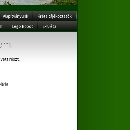
Alapítványunk
Kréta tájékoztatók
am
Lego Robot
E-Kréta
yam
 vett részt.
Mária